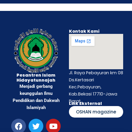
Kontak Kami
Jl. Raya Pebayuran km 08
Pesantren Islam
Ds.Kertasari
Hidayatunnajah
Menjadi gerbang
Kec.Pebayuran,
keunggulan Ilmu
Kab.Bekasi 17710-Jawa
Pendidikan dan Dakwah
Barat
Link Eksternal
Islamiyah
OSHAN magazine
F
I
T
T
Y
a
n
w
i
o