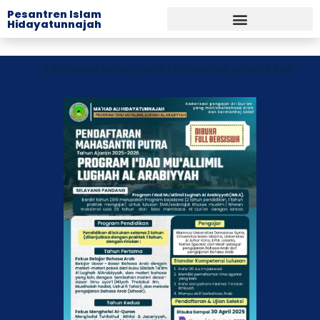
Lewati
Pesantren Islam
Hidayatunnajah
ke
konten
PROGRAM MUIALLIMIL LUGHAH AL ARABIYYAH