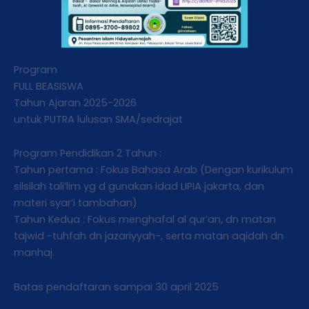
Program
FULL BEASISWA
Tahun Ajaran 2025-2026
untuk PUTRA lulusan SMA/sedrajat
Program Pendidikan 2 Tahun :
Tahun pertama : Fokus Bahasa Arab (Dengan kurikulum
silsilah tali’lim yg d gunakan idad LIPIA jakarta, dan
materi syar’i tambahan)
Tahun Kedua : Fokus menghafal al qur’an, dn matan
tajwid -tuhfah dn jazariyyah-, serta matan aqidah dn
manhaj.
Batas pendaftaran sampai 30 april 2025