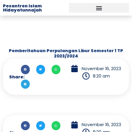
Lewati
Pesantren Islam
Hidayatunnajah
ke
konten
Pemberitahuan Perpulangan Libur Semester 1 TP
2023/2024
November 16, 2023
8:20 am
Share:
November 16, 2023