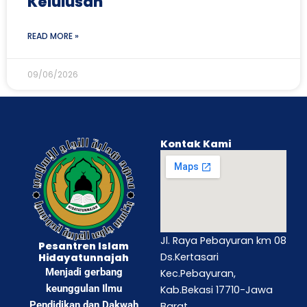
Kelulusan
READ MORE »
09/06/2026
Kontak Kami
Jl. Raya Pebayuran km 08
Pesantren Islam
Ds.Kertasari
Hidayatunnajah
Menjadi gerbang
Kec.Pebayuran,
keunggulan Ilmu
Kab.Bekasi 17710-Jawa
Pendidikan dan Dakwah
Barat