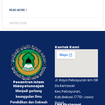
READ MORE »
09/06/2026
Kontak Kami
Jl. Raya Pebayuran km 08
Pesantren Islam
Ds.Kertasari
Hidayatunnajah
Menjadi gerbang
Kec.Pebayuran,
keunggulan Ilmu
Kab.Bekasi 17710-Jawa
Pendidikan dan Dakwah
Barat
Link Eksternal