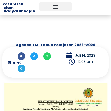
Lewati
Pesantren
Islam
ke
Hidayatunnajah
konten
Agenda TMI Tahun Pelajaran 2025-2026
Juli 14, 2023
12:08 pm
Share: